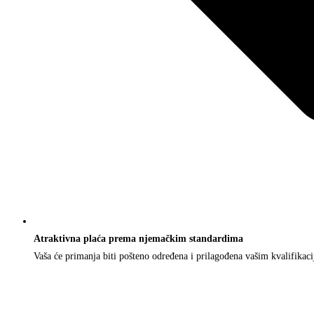
Atraktivna plaća prema njemačkim standardima
Vaša će primanja biti pošteno određena i prilagođena vašim kvalifikaci