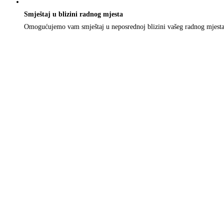
Smještaj u blizini radnog mjesta
Omogućujemo vam smještaj u neposrednoj blizini vašeg radnog mjesta. 