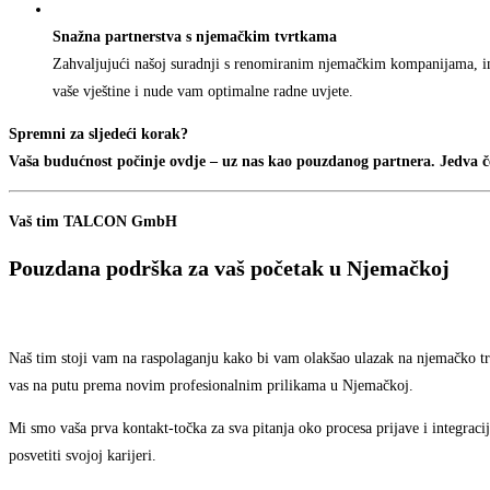
Snažna partnerstva s njemačkim tvrtkama
Zahvaljujući našoj suradnji s renomiranim njemačkim kompanijama, im
vaše vještine i nude vam optimalne radne uvjete.
Spremni za sljedeći korak?
Vaša budućnost počinje ovdje – uz nas kao pouzdanog partnera. Jedva 
Vaš tim TALCON GmbH
Pouzdana podrška za vaš početak u Njemačkoj
Naš tim stoji vam na raspolaganju kako bi vam olakšao ulazak na njemačko t
vas na putu prema novim profesionalnim prilikama u Njemačkoj.
Mi smo vaša prva kontakt-točka za sva pitanja oko procesa prijave i integraci
posvetiti svojoj karijeri.