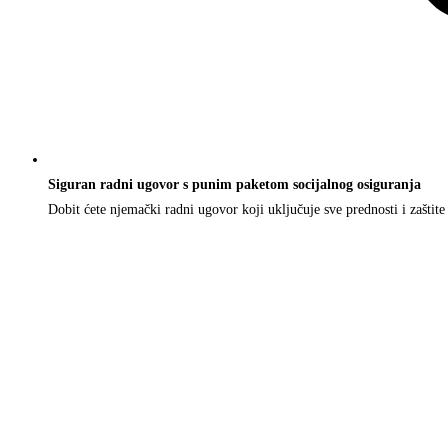
Siguran radni ugovor s punim paketom socijalnog osiguranja
Dobit ćete njemački radni ugovor koji uključuje sve prednosti i zaštite