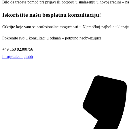
Bilo da trebate pomoć pri prijavi ili potporu u snalaženju u novoj sredini – n
Iskoristite našu besplatnu konzultaciju!
Otkrijte koje vam se profesionalne mogućnosti u Njemačkoj najbolje uklapaju
Pokrenite svoju konzultaciju odmah – potpuno neobvezujuće:
+49 160 92300756
info@talcon.gmbh